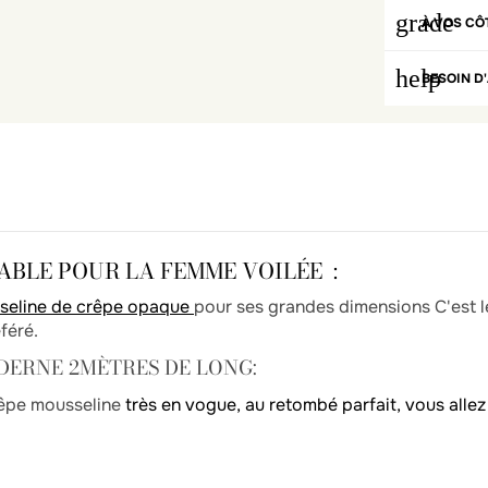
grade
À VOS CÔ
help
BESOIN D'
BLE POUR LA FEMME VOILÉE :
sseline de crêpe opaque
pour ses grandes dimensions C'est l
éféré.
DERNE 2MÈTRES DE LONG:
rêpe mousseline
très en vogue, au retombé parfait, vous allez