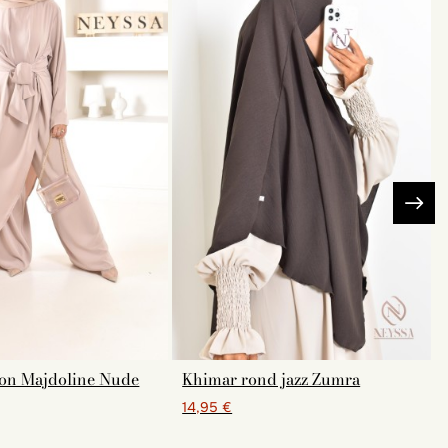
on Majdoline Nude
Khimar rond jazz Zumra
14,95 €