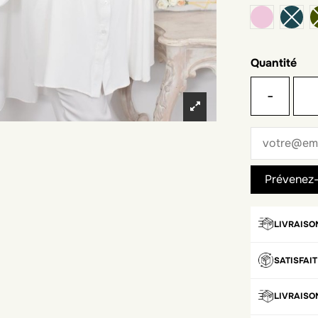
vieux rose
Quantité
-
LIVRAISO
SATISFAI
LIVRAISO