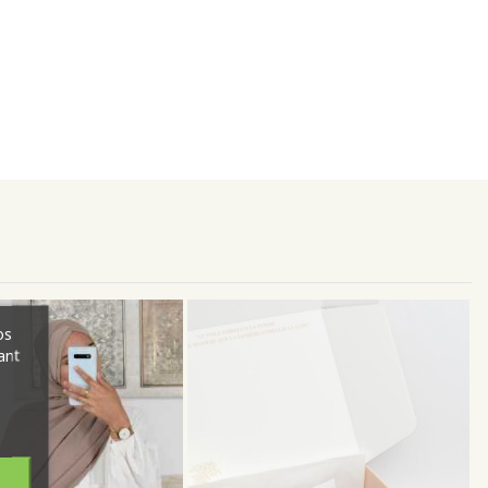
os
ant