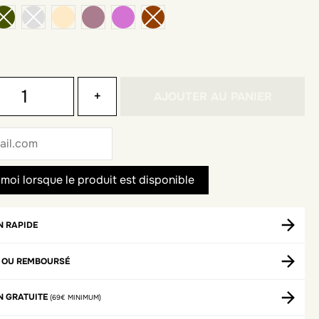
vanilla
lilas
mauve foncé
+
AJOUTER AU PANIER
N RAPIDE
T OU REMBOURSÉ
N GRATUITE
(69€ MINIMUM)