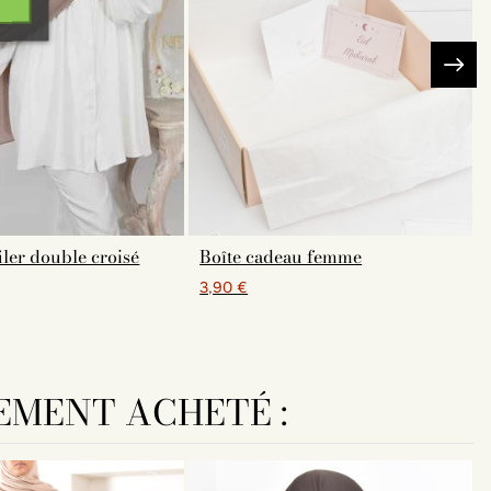
iler double croisé
Boîte cadeau femme
3,90 €
EMENT ACHETÉ :