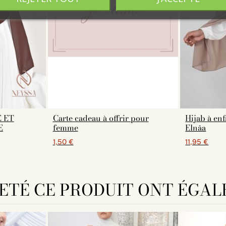
E ET
Carte cadeau à offrir pour
Hijab à enf
E
femme
Elnâa
1,50 €
11,95 €
HETÉ CE PRODUIT ONT ÉGAL