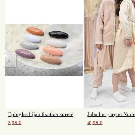
Epingles hijab fixation sureté
Jabador garçon Nud
3,95 €
41,95 €