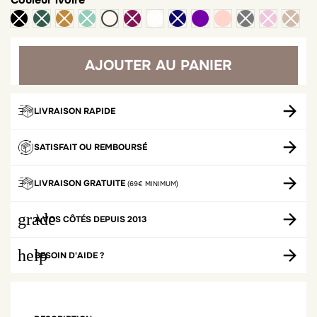
violet
nude
ivoire
AJOUTER AU PANIER
LIVRAISON RAPIDE
SATISFAIT OU REMBOURSÉ
LIVRAISON GRATUITE
(69€ MINIMUM)
grade
À VOS CÔTÉS DEPUIS 2013
help
BESOIN D'AIDE ?