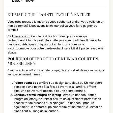
DESCRIPTION
KHIMAR COURT POINTU FACILE À ENFILER
Vous êtes pressée le matin et vous souhaitez enfiler votre voile en un
rien de temps? Nous avons le
khimar
qui va vous faire gagner du
temps !
Ce
khimar court
à enfiler est le choix idéal pour celles qui
recherchent à la fois praticité et élégance au quotidien. Il présente
des caractéristiques uniques qui en font un accessoire
incontournable pour votre garde-robe. Il sera
idéal à porter avec une
abaya.
POURQUOI OPTER POUR CE KHIMAR COURT EN
MOUSSELINE ?
C'est le khimar offrant gain de temps, de confort et de modestie pour
les soeurs musulmanes :
Pointe avant et derrière :
Le design astucieux du Khimar court
comporte une pointe à la fois à l'avant et à l'arrière, offrant
ainsi une couverture optimale et une allure raffinée.
Bandeau fermé intégré en jersey :
Avec un bandeau fermé
intégré en jersey, ce khimar assure un ajustement parfait sans
nécessiter de broches ou d'épingles. Le bandeau procure
également un confort supplémentaire et maintient le khimar en
place tout au long de la journée.