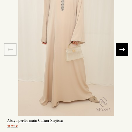
Abaya perlée main Caftan Narjissa
74,95 €