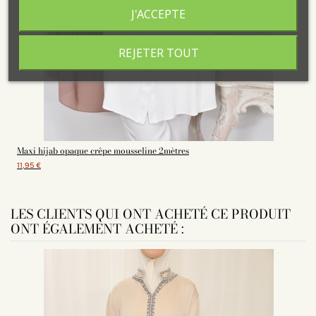
J'ACCEPTE
REJETER TOUT
Maxi hijab opaque crêpe mousseline 2mètres
11,95 €
LES CLIENTS QUI ONT ACHETÉ CE PRODUIT
ONT ÉGALEMENT ACHETÉ :