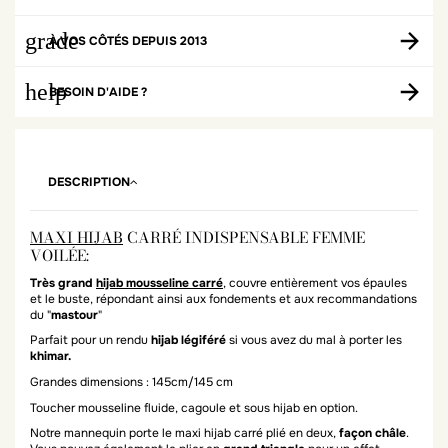
grade
À VOS CÔTÉS DEPUIS 2013
help
BESOIN D'AIDE ?
DESCRIPTION
MAXI HIJAB
CARRÉ INDISPENSABLE FEMME
VOILÉE:
Très grand
hijab mousseline carré
, couvre entièrement vos épaules
et le buste, répondant ainsi aux fondements et aux recommandations
du "
mastour
"
Parfait pour un rendu
hijab légiféré
si vous avez du mal à porter les
khimar.
Grandes dimensions : 145cm/145 cm
Toucher mousseline fluide, cagoule et sous hijab en option.
Notre mannequin porte le maxi hijab carré plié en deux,
façon châle
.