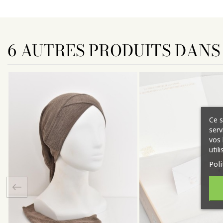
6 AUTRES PRODUITS DANS
Ce s
serv
vos 
util
Poli