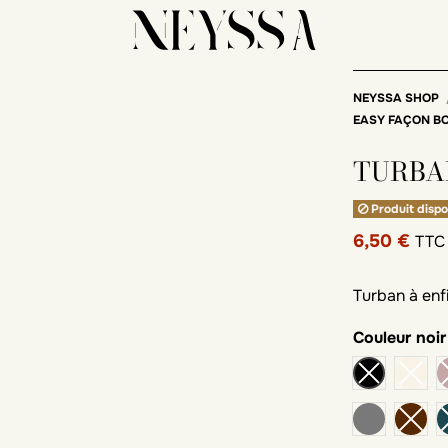
NEYSSA SHOP
EASY FAÇON B
TURBA
Produit dispo
6,50 €
TTC
Turban à enf
Couleur
noir
gris foncé