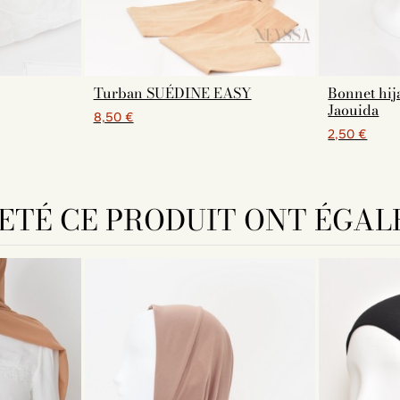
Turban SUÉDINE EASY
Bonnet hij
Jaouida
8,50 €
2,50 €
HETÉ CE PRODUIT ONT ÉGAL