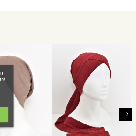
os
ant