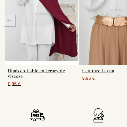
Hijab enfilable en Jersey de
Ceinture Layna
viscose
8,96 €
11,95 €