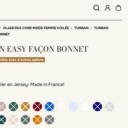
HIJAB PAS CHER MODE FEMME VOILÉE
TURBAN
TURBAN
ONNET
N EASY FAÇON BONNET
nible avec d'autres options
iler en Jersey: Made in France!
ivoire
gris chiné clair
blanc