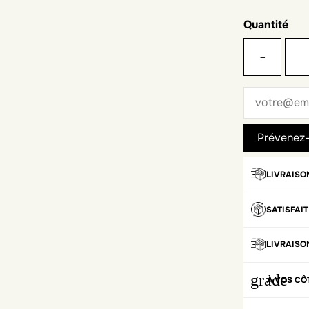
Quantité
-
LIVRAISO
SATISFAI
LIVRAISO
grade
À VOS CÔ