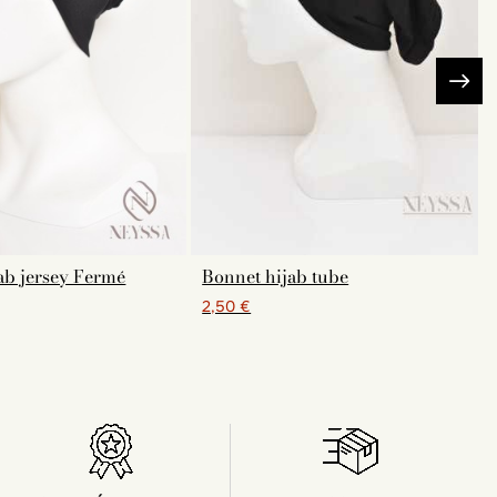
ab jersey Fermé
Bonnet hijab tube
2,50 €