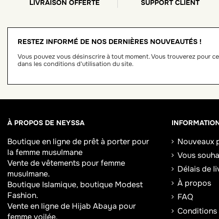
LIVRAISON OFFERTE
SUPPORT CLIENT
RESTEZ INFORMÉ DE NOS DERNIÈRES NOUVEAUTÉS !
Vous pouvez vous désinscrire à tout moment. Vous trouverez pour ce
dans les conditions d'utilisation du site.
À PROPOS DE NEYSSA
INFORMATIO
Boutique en ligne de
prêt à porter pour
Nouveaux p
la femme musulmane
Vous souhai
Vente de vêtements pour femme
Délais de l
musulmane.
À propos
Boutique Islamique, boutique Modest
Fashion.
FAQ
Vente en ligne de Hijab
Abaya
pour
Conditions
femme voilée.