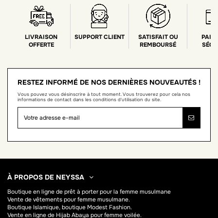
LIVRAISON
SUPPORT CLIENT
SATISFAIT OU
PAIE
OFFERTE
REMBOURSÉ
SÉCU
RESTEZ INFORMÉ DE NOS DERNIÈRES NOUVEAUTÉS !
Vous pouvez vous désinscrire à tout moment. Vous trouverez pour cela nos
informations de contact dans les conditions d'utilisation du site.
À PROPOS DE NEYSSA
Boutique en ligne de
prêt à porter pour la femme musulmane
Vente de vêtements pour femme musulmane.
Boutique Islamique, boutique Modest Fashion.
Vente en ligne de Hijab
Abaya
pour femme voilée.