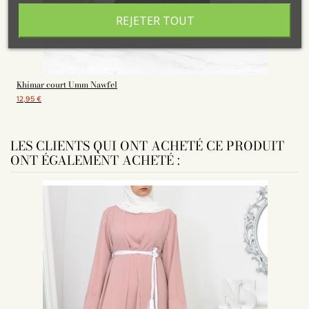
REJETER TOUT
Khimar court Umm Nawfel
12,95 €
1
LES CLIENTS QUI ONT ACHETÉ CE PRODUIT
ONT ÉGALEMENT ACHETÉ :