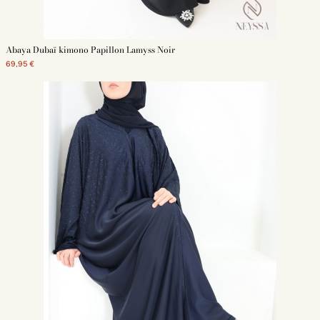
Nos robes longue bohème
Nos robes de prière
robes papillon Dubaï
Nos robes longues fleuries
Abaya Dubaï kimono Papillon Lamyss Noir
Nos robes longues Dubaï
Nos robes pull longues
69,95 €
Nos kimonos femme
Nos robes d'allaitement
Nos robes de sport
Nos robes moins de 1m65