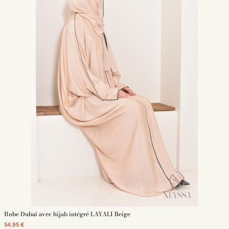
Robe Dubaï avec hijab intégré LAYALI Beige
54,95 €