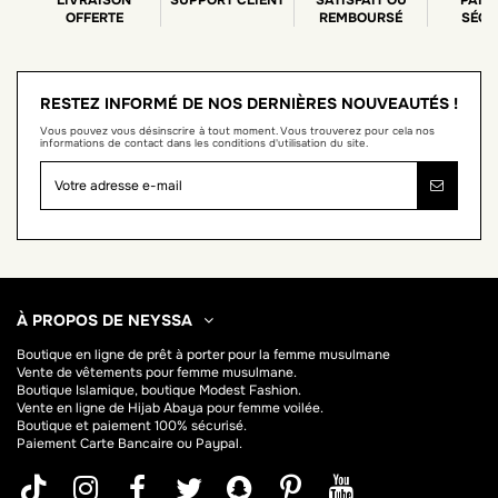
LIVRAISON
SUPPORT CLIENT
SATISFAIT OU
PAIE
OFFERTE
REMBOURSÉ
SÉCU
RESTEZ INFORMÉ DE NOS DERNIÈRES NOUVEAUTÉS !
Vous pouvez vous désinscrire à tout moment. Vous trouverez pour cela nos
informations de contact dans les conditions d'utilisation du site.
À PROPOS DE NEYSSA
Boutique en ligne de
prêt à porter pour la femme musulmane
Vente de vêtements pour femme musulmane.
Boutique Islamique, boutique Modest Fashion.
Vente en ligne de Hijab
Abaya
pour femme voilée.
Boutique et paiement 100% sécurisé.
Paiement Carte Bancaire ou Paypal.