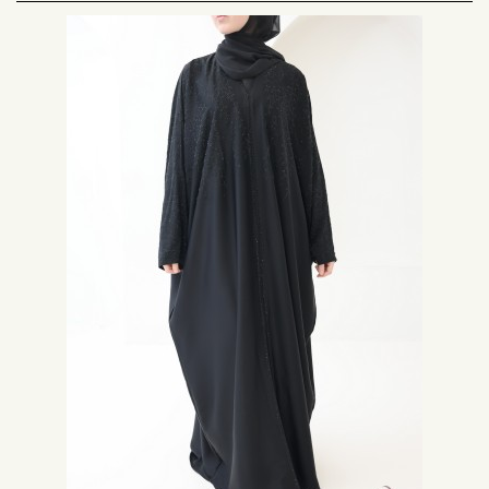
un papillon vous vous sentirez légère et libre dans votre vêtement.
La robe papillon, un vêtement confortable à commander
chez Neyssa
Envie de choisir une tenue confortable, dans laquelle se sentir à l’aise sans
se préoccuper de ses formes ? La robe papillon est LA robe qu’il vous faut !
Légère et fluide, elle est facile à porter. Son atout principale: son confort,
quelle que soit votre taille, ronde ou mince ou alors grande ou petite, la
robe papillon vous ira à merveille.
Par ailleurs, la robe papillon peut se porter au quotidien, certaines la porte
au dessus d’une robe ou d’un ensemble (tee-shirt et jeans), associée à
une paire de sneakers, vous voilà paré pour un look décontracté.
Pour un look casual et une allure élégante, associez une veste pour casser
l’effet papillon. Neyssa propose différentes couleurs de robes papillon
avec lesquelles vous pouvez associer une couleur de hijab de votre choix,
soit en accordant les couelurs ou en les dépareillant pour plus de look.
Faites le choix d’un hijab prêt à enfiler pour rester centrée sur le côté
pratique de la tenue modest fashion.
Découvrez la sélection robe papillon de Neyssa conçue avec des tissus
fluides et de qualité, disponible immédiatement.
Pour découvrir plus de robes longues consultez notre rubrique dédiée et
commandez votre robe longue .
Découvrez également:
Nos robes maxi longues