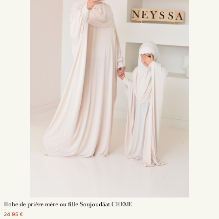
Robe de prière mère ou fille Soujoudâat CREME
24,95 €