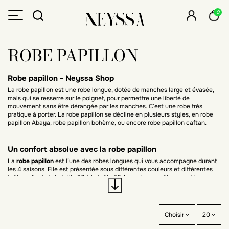
0
ROBE PAPILLON
Robe papillon - Neyssa Shop
La robe papillon est une robe longue, dotée de manches large et évasée,
mais qui se resserre sur le poignet, pour permettre une liberté de
mouvement sans être dérangée par les manches. C’est une robe très
pratique à porter. La robe papillon se décline en plusieurs styles, en robe
papillon Abaya, robe papillon bohème, ou encore robe papillon caftan.
Un confort absolue avec la robe papillon
La
robe papillon
est l’une des
robes longues
qui vous accompagne durant
les 4 saisons. Elle est présentée sous différentes couleurs et différentes
tailles, allant de la taille 36 à la taille 56. Les robes papillons sont longues
et larges, idéales pour camoufler nos formes tout en respectant les
valeurs de l’islam. La robe papillon peut convenir pour un look du quotidien
décontracté.
Choisir
20
Contrairement aux autres robes, la robe papillon convient à toutes les
morphologies grâce à son côté ample et large, dû à cet effet papillon. Telle