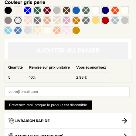
Couleur
gris perle
noir
beige
gris chiné clair
bleu jean
bleu nuit
blan
taupe foncé
moutarde
brique
gris
gris clair
camel foncé
AJOUTER AU PANIER
Quantité
Remise sur prix unitaire
Vous économisez
5
10%
2,98 €
LIVRAISON RAPIDE