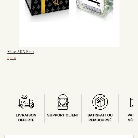
Musc ADN Emir
R
3,15 €
LIVRAISON
SUPPORT CLIENT
SATISFAIT OU
PAIE
OFFERTE
REMBOURSÉ
SÉCU