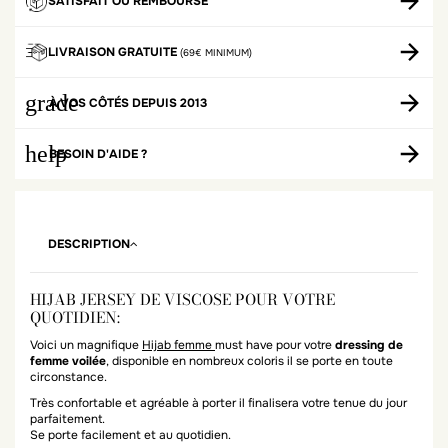
SATISFAIT OU REMBOURSÉ
LIVRAISON GRATUITE
(69€ MINIMUM)
grade
À VOS CÔTÉS DEPUIS 2013
help
BESOIN D'AIDE ?
DESCRIPTION
HIJAB JERSEY DE VISCOSE POUR VOTRE
QUOTIDIEN:
Voici un magnifique
Hijab femme
must have pour votre
dressing de
femme voilée
, disponible en nombreux coloris il se porte en toute
circonstance.
Très confortable et agréable à porter il finalisera votre tenue du jour
parfaitement.
Se porte facilement et au quotidien.