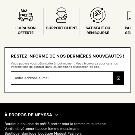
LIVRAISON
SUPPORT CLIENT
SATISFAIT OU
PAIE
OFFERTE
REMBOURSÉ
SÉCU
RESTEZ INFORMÉ DE NOS DERNIÈRES NOUVEAUTÉS !
Vous pouvez vous désinscrire à tout moment. Vous trouverez pour cela nos
informations de contact dans les conditions d'utilisation du site.
À PROPOS DE NEYSSA
Boutique en ligne de
prêt à porter pour la femme musulmane
Vente de vêtements pour femme musulmane.
Boutique Islamique, boutique Modest Fashion.