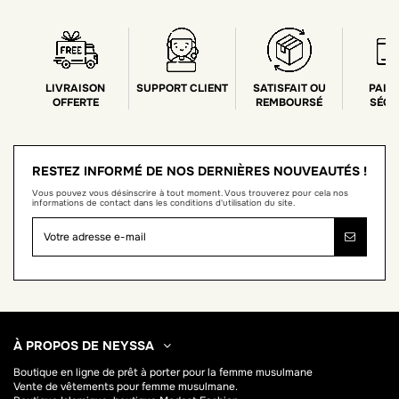
LIVRAISON
SUPPORT CLIENT
SATISFAIT OU
PAIE
OFFERTE
REMBOURSÉ
SÉCU
RESTEZ INFORMÉ DE NOS DERNIÈRES NOUVEAUTÉS !
Vous pouvez vous désinscrire à tout moment. Vous trouverez pour cela nos
informations de contact dans les conditions d'utilisation du site.
À PROPOS DE NEYSSA
Boutique en ligne de
prêt à porter pour la femme musulmane
Vente de vêtements pour femme musulmane.