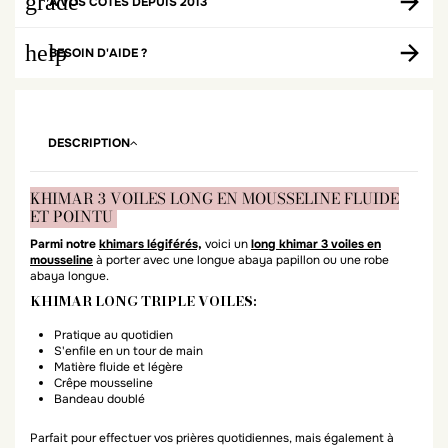
grade
À VOS CÔTÉS DEPUIS 2013
help
BESOIN D'AIDE ?
DESCRIPTION
KHIMAR 3 VOILES LONG EN MOUSSELINE FLUIDE
ET POINTU
Parmi notre
khimars légiférés,
voici un
long khimar 3 voiles en
mousseline
à porter avec une longue abaya papillon ou une robe
abaya longue.
KHIMAR LONG TRIPLE VOILES:
Pratique au quotidien
S'enfile en un tour de main
Matière fluide et légère
Crêpe mousseline
Bandeau doublé
Parfait pour effectuer vos prières quotidiennes, mais également à