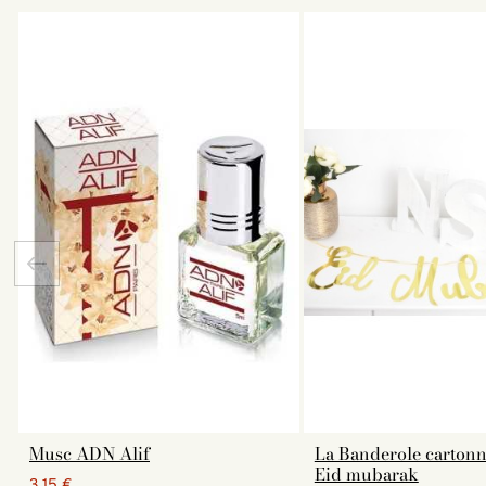
Musc ADN Alif
La Banderole cartonn
Eid mubarak
3,15 €