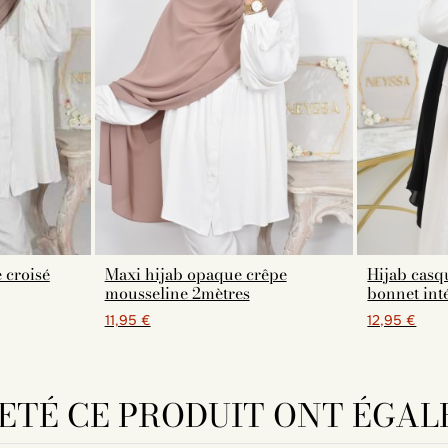
 croisé
Maxi hijab opaque crêpe
Hijab casq
mousseline 2mètres
bonnet int
11,95 €
12,95 €
HETÉ CE PRODUIT ONT ÉGAL