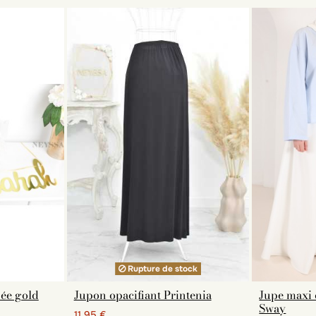
Rupture de stock
ée gold
Jupon opacifiant Printenia
Jupe maxi 
Sway
11,95 €