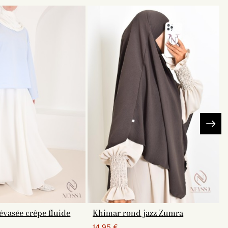
évasée crêpe fluide
Khimar rond jazz Zumra
14,95 €