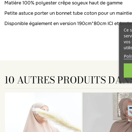
Matière 100% polyester crêpe soyeux haut de gamme
Petite astuce porter un
bonnet tube coton
pour un mainti
Disponible également en version 190cm*80cm ICI et toute 
Ce s
serv
vos 
util
Poli
10 AUTRES PRODUITS DAN