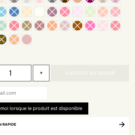
dark nude
+
AJOUTER AU PANIER
N RAPIDE