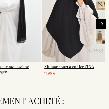
uette mousseline
Khimar court à enfiler ZINA
égré
11,95 €
EMENT ACHETÉ :