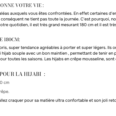
IONNE VOTRE VIE :
 aléas auxquels vous êtes confrontées. En effet certaines d'
r conséquent ne tient pas toute la journée. C'est pourquoi, n
tre quotidien, il est très grand mesurant 180 cm et il est très
E 180CM:
loris, super tendance agréables à porter et super légers. Ils 
xi hijab souple avec un bon maintien , permettant de tenir en
 toutes les saisons. Les hijabs en crêpe mousseline, sont c
POUR LA HIJABI :
70 cm
rêpe.
allez craquer pour sa matière ultra confortable et son joli re