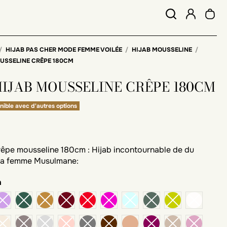
HIJAB PAS CHER MODE FEMME VOILÉE
HIJAB MOUSSELINE
OUSSELINE CRÊPE 180CM
HIJAB MOUSSELINE CRÊPE 180CM
nible avec d'autres options
rêpe mousseline 180cm : Hijab incontournable de du
 la femme Musulmane:
n
chestnut