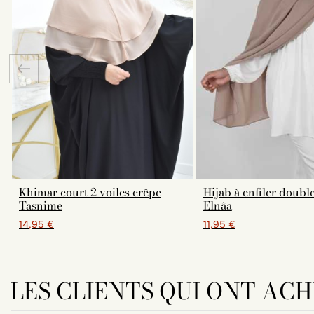
Khimar court 2 voiles crêpe
Hijab à enfiler double
Tasnime
Elnâa
14,95 €
11,95 €
LES CLIENTS QUI ONT AC