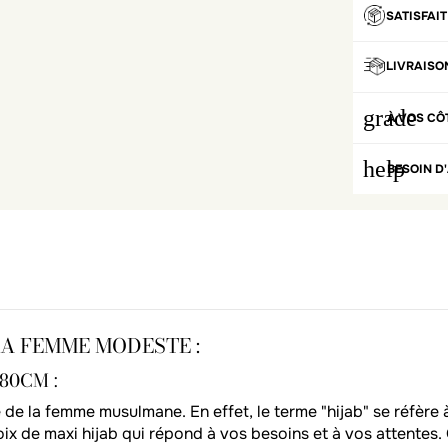
SATISFAI
LIVRAISO
grade
À VOS CÔ
help
BESOIN D'
LA FEMME MODESTE :
80CM :
e la femme musulmane. En effet, le terme "hijab" se réfère à
x de maxi hijab qui répond à vos besoins et à vos attentes. O