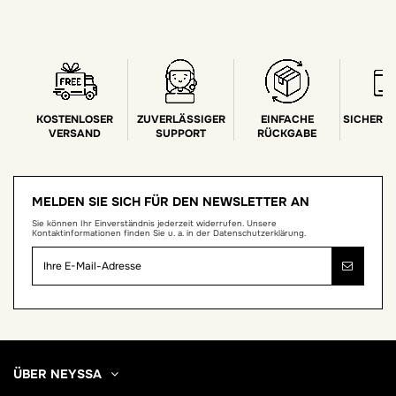
KOSTENLOSER
ZUVERLÄSSIGER
EINFACHE
SICHERE
VERSAND
SUPPORT
RÜCKGABE
MELDEN SIE SICH FÜR DEN NEWSLETTER AN
Sie können Ihr Einverständnis jederzeit widerrufen. Unsere
Kontaktinformationen finden Sie u. a. in der Datenschutzerklärung.
ÜBER NEYSSA