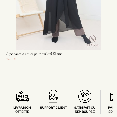
Jupe pareo à nouer pour burkini Shams
16,95 €
LIVRAISON
SUPPORT CLIENT
SATISFAIT OU
PAIE
OFFERTE
REMBOURSÉ
SÉCU