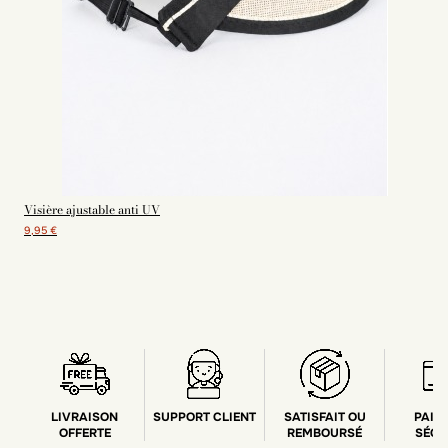
Visière ajustable anti UV
9,95 €
LIVRAISON
SUPPORT CLIENT
SATISFAIT OU
PAIE
OFFERTE
REMBOURSÉ
SÉCU