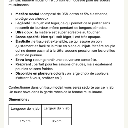
Le
hijab matière modal
offre confort et modestie pour les soeurs
musulmanes :
Matière modal :
composé de 95% coton et 5% élasthanne,
protège vos cheveux
Légèreté
: le hijab est léger, ce qui permet de le porter sans
ressentir de lourdeur, même pendant de longues périodes.
Ultra doux :
la matière est super agréable au toucher.
Bonne opacité :
bien qu'il soit léger, il est très opaque.
Élasticité
: le tissu est extensible, ce qui assure un bon
ajustement et facilite la mise en place du hijab. Matière souple
qui ne donne pas mal à la tête, aucune pression sur les oreilles
en fin de journée.
Extra long :
pour garantir une couverture complète.
Respirant :
parfait pour les saisons chaudes, mais également
pour les saisons froides.
Disponible en plusieurs coloris :
un large choix de couleurs
s'offrent à vous, profitez en :)
Confectionné dans un tissu
modal
, vous serez séduite par ce hijab.
Un must have dans la garde robes de la femme musulmane.
Dimensions :
Largeur du hijab
Longueur du hijab
175 cm
85 cm