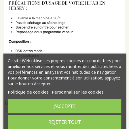
PRÉCAUTIONS D'USAGE DE VOTRE HIJAB EN
JERSEY :
Lavable à la machine à 30°c
Pas de séchage au sèche linge.
Suspendre sur cintre pour sécher
Repassage doux programme vapeur
Composition :
95% coton modal
5% élasthanne
Ce site Web utilise ses propres cookies et ceux de tiers pour
Découvrez également notre catégorie de
hijab à enfiler femme
.
améliorer nos services et vous montrer des publicités liées à
vos préférences en analysant vos habitudes de navigation.
Retrouvez aussi toutes
nos
abaya tendance hijabi
qui s'associeront
parfaitement
avec ce hijab :)
Pour donner votre consentement à son utilisation, appuyez
sur le bouton Accepter.
Politique de cookies
Personnaliser les cookies
16 AUTRES PRODUITS DANS LA MÊME
J'ACCEPTE
CATÉGORIE :
REJETER TOUT