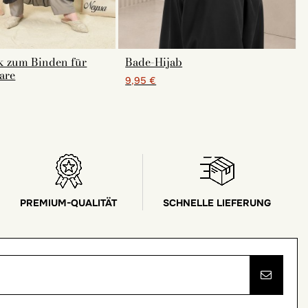
k zum Binden für
Bade-Hijab
are
9,95 €
PREMIUM-QUALITÄT
SCHNELLE LIEFERUNG