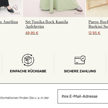
in Amélina
Set Tunika Rock Kamila
Pareo-Roc
Apfelgrün
Burkini So
49,95 €
12,95 €
EINFACHE RÜCKGABE
SICHERE ZAHLUNG
ormationen finden Sie u. a. in der