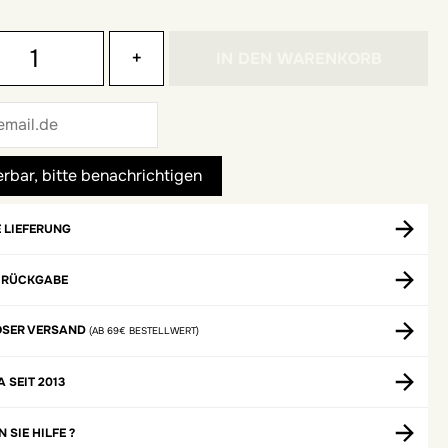
+
IN DEN WARENKORB
 LIEFERUNG
 RÜCKGABE
OSER VERSAND
(AB 69€ BESTELLWERT)
A SEIT 2013
 SIE HILFE ?