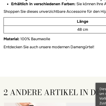
Erhältlich in verschiedenen Farben:
Sie können Ihre A
Shoppen Sie dieses unverzichtbare Accessoire für den Hij
Länge
48 cm
Material:
100% Baumwolle
Entdecken Sie auch unsere modernen Damengürtel!
Dies
2 ANDERE ARTIKEL IN DE
um u
Vorl
Zust