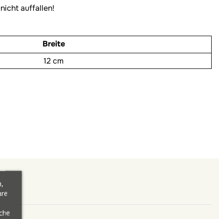
nicht auffallen!
Breite
12 cm
,
hre
äche