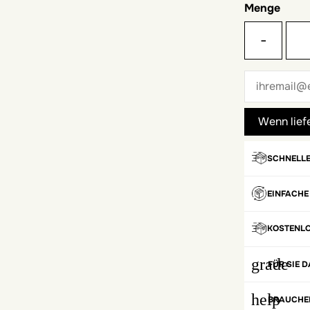
Menge
-
SCHNELLE
EINFACHE
KOSTENL
grade
FÜR SIE D
help
BRAUCHEN