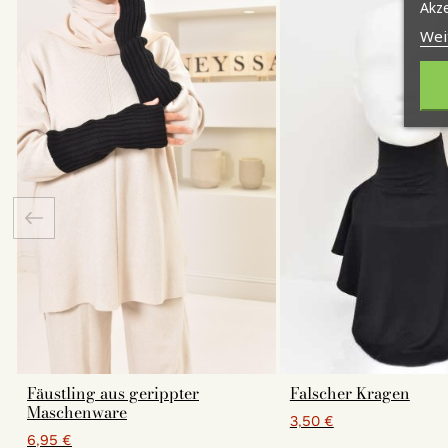
Akze
Wei
Fäustling aus gerippter
Falscher Kragen
Maschenware
3,50 €
6,95 €