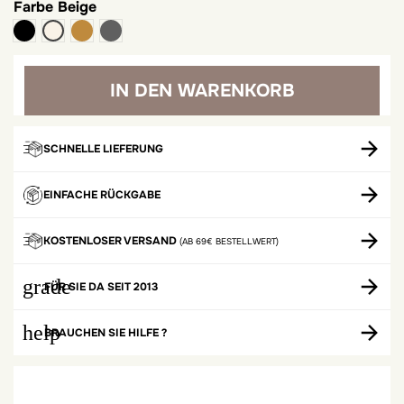
Farbe
Beige
schwarz
Kamel
Grau
Beige
IN DEN WARENKORB
SCHNELLE LIEFERUNG
EINFACHE RÜCKGABE
KOSTENLOSER VERSAND
(AB 69€ BESTELLWERT)
grade
FÜR SIE DA SEIT 2013
help
BRAUCHEN SIE HILFE ?