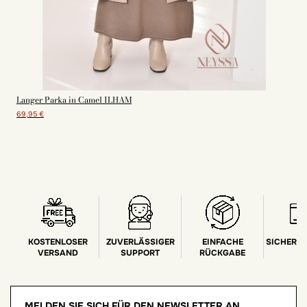
Langer Parka in Camel ILHAM
69,95 €
KOSTENLOSER
ZUVERLÄSSIGER
EINFACHE
SICHERE
VERSAND
SUPPORT
RÜCKGABE
MELDEN SIE SICH FÜR DEN NEWSLETTER AN