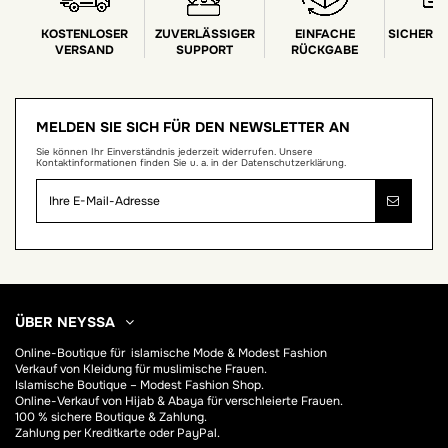
KOSTENLOSER
ZUVERLÄSSIGER
EINFACHE
SICHERE
VERSAND
SUPPORT
RÜCKGABE
MELDEN SIE SICH FÜR DEN NEWSLETTER AN
Sie können Ihr Einverständnis jederzeit widerrufen. Unsere
Kontaktinformationen finden Sie u. a. in der Datenschutzerklärung.
ÜBER NEYSSA
Online-Boutique für
islamische Mode & Modest Fashion
Verkauf von Kleidung für muslimische Frauen.
Islamische Boutique – Modest Fashion Shop.
Online-Verkauf von Hijab &
Abaya
für verschleierte Frauen.
100 % sichere Boutique & Zahlung.
Zahlung per Kreditkarte oder PayPal.