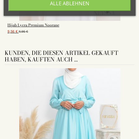
ALLE ABLEHNEN
Hijab Lycra Premium Noorane
9,56 €
1
11,95 €
KUNDEN, DIE DIESEN ARTIKEL GEKAUFT
HABEN, KAUFTEN AUCH ...