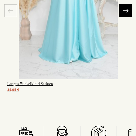
Langes Wickelkleid Satinea
34,95 €
3