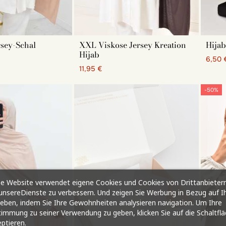
in dehnbarer Stoff mit einem weichen Griff. Der Jersey-Hijab
emd getragen werden. Für muslimische Frauen, die den Hijab e
h zu binden ist. Da der Jersey-Hijab zum Überziehen das perf
ann der
Seiden-Hijab aus Medina
die Garderobe für einen for
rsey-Schal
XXL Viskose Jersey Kreation
Hijab
Hijab
6,50 
11,95 €
ie Ihren
Jersey kopftuch
nach der Farbe aus:
-50%
ps für die Wahl der Hautfarbe:
chwarz ist zweifellos die wichtigste Farbe für die verschlei
utfit perfekt abrundet, wenn Sie sich nicht sicher sind, wel
chokoladenbraun, Taupe, Greige, Elfenbein und Weiß sehr beli
e Website verwendet eigene Cookies und Cookies von Drittanbietern
nsereDienste zu verbessern. Und zeigen Sie Werbung in Bezug auf I
rosa, Violett, Flieder, Bordeaux, Himbeere und Mauve sind p
ieben, indem Sie Ihre Gewohnheiten analysieren navigation. Um Ihre
immung zu seiner Verwendung zu geben, klicken Sie auf die Schaltfl
ptieren.