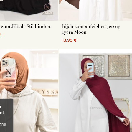
 lässt sich leicht anziehen und kann über eine Mütze oder
rst seit kurzem tragen, ist dieses Kopftuch ideal, da es
ekte Stück für den Anfang ist. Später und um den Stil zu
melleren Look vervollständigen.
 zum Jilbab-Stil binden
hijab zum aufziehen jersey
lycra Moon
€
13,95 €
erte Frau. Sie brauchen unbedingt einen schwarzen Jersey,
che Farbe Sie wählen sollen. Dennoch sind warme Farbtöne
ebt, da sie zu allem passen.
,
hre
erfekt, um den Teint weicher und strahlender zu machen.
äche