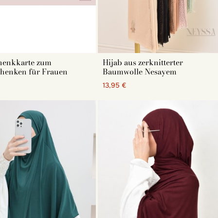
 für einen schicken und eleganten Look. Diese luxuriöse
uen, die sich eine Hijab wünschen, die praktisch zum
n verschiedenen Farben erhältlich, darunter Schwarz, Weiß,
henkkarte zum
Hijab aus zerknitterter
chenken für Frauen
Baumwolle Nesayem
€
13,95 €
sch und ideal für den Alltag. In Maxigröße oder klassischer
h. Von den Klassikern Schwarz und Weiß über das zeitlose
an Farben.
Hijab. Sein blickdichter, bequemer, elastischer und
ste Farbe ist schwarz, dicht gefolgt von anthrazit und