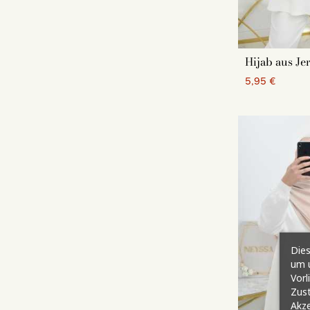
Jersey ist e
ohne Unterh
sehr einfac
variieren, k
Hijab aus Je
5,95 €
Wählen S
Unsere Tip
Die Farbe S
da er das O
wie Sand, S
Dies
um u
Nude, Puder
Vorl
Zust
Akze