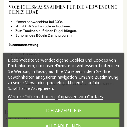
VORSICHTSMASSNAHMEN FÜR DIE VERWENDUNG D
EINES HIJAB:
Maschinenwaschbar bei 30°c.
Nicht im Wäschetrockner trocknen.
Zum Trocknen auf einen Bügel hängen.
Schonendes Bügeln Dampfprogramm
Zusammensetzung:
95% Baumwolle
5% Elasthan
Diese Website verwendet eigene Cookies und Cookies von
Drittanbietern, um unsereDienste zu verbessern. Und zeigen
Sie Werbung in Bezug auf Ihre Vorlieben, indem Sie Ihre
Entdecken Sie auch unsere Kategorie Hijab zum Überziehen für
Gewohnheiten analysieren navigation. Um Ihre Zustimmung
Frauen.
zu seiner Verwendung zu geben, klicken Sie auf die
Finden Sie auch alle unsere trendigen Hijabi-Abajas, die perfekt zu
Schaltfläche Akzeptieren.
diesem Hijab passen werden :)
Weitere Informationen
Anpassen von Cookies
ICH AKZEPTIERE
16 ANDERE ARTIKEL IN DER GLEICHEN
KATEGORIE:
ALLE ABLEHNEN