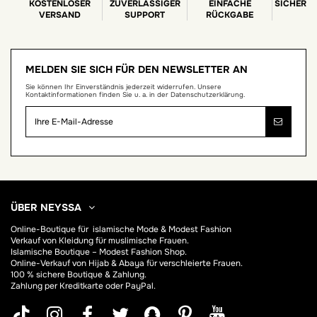
KOSTENLOSER
ZUVERLÄSSIGER
EINFACHE
SICHERE
VERSAND
SUPPORT
RÜCKGABE
MELDEN SIE SICH FÜR DEN NEWSLETTER AN
Sie können Ihr Einverständnis jederzeit widerrufen. Unsere
Kontaktinformationen finden Sie u. a. in der Datenschutzerklärung.
ÜBER NEYSSA
Online-Boutique für
islamische Mode & Modest Fashion
Verkauf von Kleidung für muslimische Frauen.
Islamische Boutique – Modest Fashion Shop.
Online-Verkauf von Hijab &
Abaya
für verschleierte Frauen.
100 % sichere Boutique & Zahlung.
Zahlung per Kreditkarte oder PayPal.