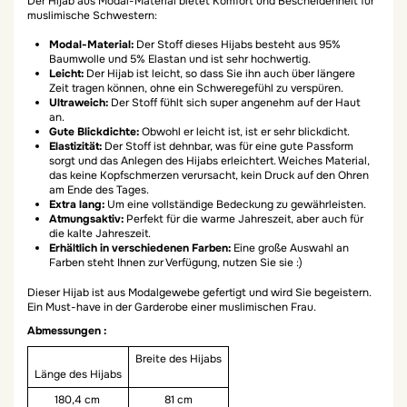
Der Hijab aus Modal-Material bietet Komfort und Bescheidenheit für
muslimische Schwestern:
Modal-Material:
Der Stoff dieses Hijabs besteht aus 95%
Baumwolle und 5% Elastan und ist sehr hochwertig.
Leicht:
Der Hijab ist leicht, so dass Sie ihn auch über längere
Zeit tragen können, ohne ein Schweregefühl zu verspüren.
Ultraweich:
Der Stoff fühlt sich super angenehm auf der Haut
an.
Gute Blickdichte:
Obwohl er leicht ist, ist er sehr blickdicht.
Elastizität:
Der Stoff ist dehnbar, was für eine gute Passform
sorgt und das Anlegen des Hijabs erleichtert. Weiches Material,
das keine Kopfschmerzen verursacht, kein Druck auf den Ohren
am Ende des Tages.
Extra lang:
Um eine vollständige Bedeckung zu gewährleisten.
Atmungsaktiv:
Perfekt für die warme Jahreszeit, aber auch für
die kalte Jahreszeit.
Erhältlich in verschiedenen Farben:
Eine große Auswahl an
Farben steht Ihnen zur Verfügung, nutzen Sie sie :)
Dieser Hijab ist aus Modalgewebe gefertigt und wird Sie begeistern.
Ein Must-have in der Garderobe einer muslimischen Frau.
Abmessungen :
Breite des Hijabs
Länge des Hijabs
180,4 cm
81 cm