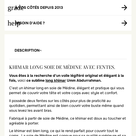
grade
À VOS CÔTÉS DEPUIS 2013
help
BESOIN D'AIDE ?
DESCRIPTION
KHIMAR LONG SOIE DE MÉDINE AVEC FENTES.
Vous êtes à la recherche d'un voile légiféré original et élégant à la
fois,
voici
ce sublime
long khimar
Umm Abdurrahman.
C'est un khimar long en soie de Médine, élégant et pratique qui vous
permet de couvrir votre tête et votre corps avec style et confort.
Il possède deux fentes sur les côtés pour plus de praticité au
quotidien, permettant ainsi de bien couvrir votre buste même quand
vous levez les avant bras.
Fabriqué à partir de soie de Médine, ce khimar est doux au toucher et
agréable à porter.
Le khimar est bien long, ce qui le rend parfait pour couvrir tout le
corps. La soie de Médine est connue pour sa qualité supérieure et sa