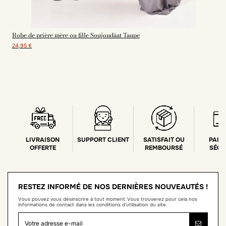
Robe de prière mère ou fille Soujoudâat Taupe
24,95 €
1
LIVRAISON
SUPPORT CLIENT
SATISFAIT OU
PAIE
OFFERTE
REMBOURSÉ
SÉCU
RESTEZ INFORMÉ DE NOS DERNIÈRES NOUVEAUTÉS !
Vous pouvez vous désinscrire à tout moment. Vous trouverez pour cela nos
informations de contact dans les conditions d'utilisation du site.