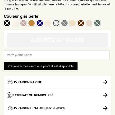
Long khimar soie de Médine avec fentes: Le khimar à fentes qui se noue
comme la cape d'un Jilbab derrière la tête. Il couvre parfaitement le dos et
la poitrine.
Couleur
gris perle
beige
camel
crème
praline
latté
AJOUTER AU PANIER
LIVRAISON RAPIDE
SATISFAIT OU REMBOURSÉ
LIVRAISON GRATUITE
(69€ MINIMUM)