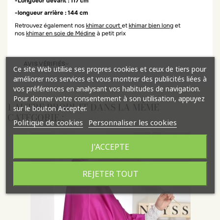
-Longueur devant : 117 cm
-longueur arrière : 144 cm
Retrouvez également nos
khimar court
et
khimar bien long
et
nos
khimar en soie de Médine
à petit prix
AVIS VÉRIFIÉS
Ce site Web utilise ses propres cookies et ceux de tiers pour
améliorer nos services et vous montrer des publicités liées à
vos préférences en analysant vos habitudes de navigation.
Pour donner votre consentement à son utilisation, appuyez
1 AUTRE PRODUIT DANS LA MÊME
sur le bouton Accepter.
CATÉGORIE :
Politique de cookies
Personnaliser les cookies
J'ACCEPTE
REJETER TOUT