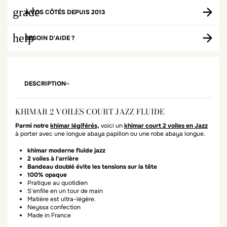
grade
À VOS CÔTÉS DEPUIS 2013
help
BESOIN D'AIDE ?
DESCRIPTION
KHIMAR 2 VOILES COURT JAZZ FLUIDE
Parmi notre
khimar légiférés,
voici un
khimar court 2 voiles en Jazz
à porter avec une longue abaya papillon ou une robe abaya longue.
khimar moderne fluide jazz
2 voiles à l'arrière
Bandeau doublé évite les tensions sur la tête
100% opaque
Pratique au quotidien
S'enfile en un tour de main
Matière est ultra-légère.
Neyssa confection
Made in France