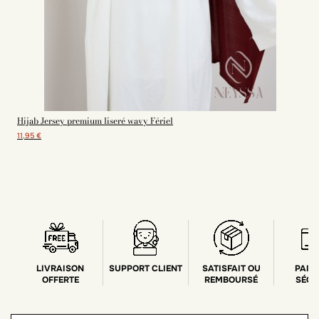
Hijab Jersey premium liseré wavy Fériel
11,95 €
LIVRAISON
SUPPORT CLIENT
SATISFAIT OU
PAIE
OFFERTE
REMBOURSÉ
SÉCU