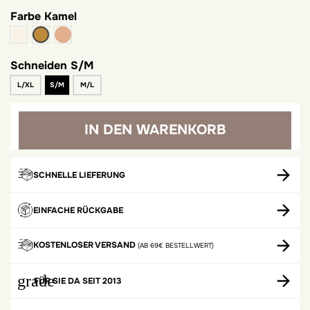
Farbe
Kamel
Beige
chestnut
Kamel
Schneiden
S/M
L/XL
S/M
M/L
IN DEN WARENKORB
SCHNELLE LIEFERUNG
EINFACHE RÜCKGABE
KOSTENLOSER VERSAND
(AB 69€ BESTELLWERT)
grade
FÜR SIE DA SEIT 2013