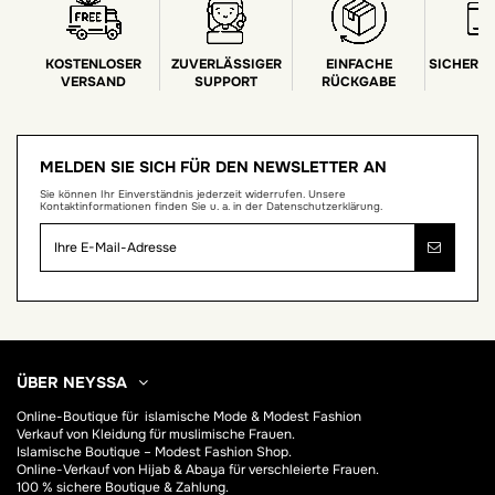
KOSTENLOSER
ZUVERLÄSSIGER
EINFACHE
SICHERE
VERSAND
SUPPORT
RÜCKGABE
MELDEN SIE SICH FÜR DEN NEWSLETTER AN
Sie können Ihr Einverständnis jederzeit widerrufen. Unsere
Kontaktinformationen finden Sie u. a. in der Datenschutzerklärung.
ÜBER NEYSSA
Online-Boutique für
islamische Mode & Modest Fashion
Verkauf von Kleidung für muslimische Frauen.
Islamische Boutique – Modest Fashion Shop.
Online-Verkauf von Hijab &
Abaya
für verschleierte Frauen.
100 % sichere Boutique & Zahlung.