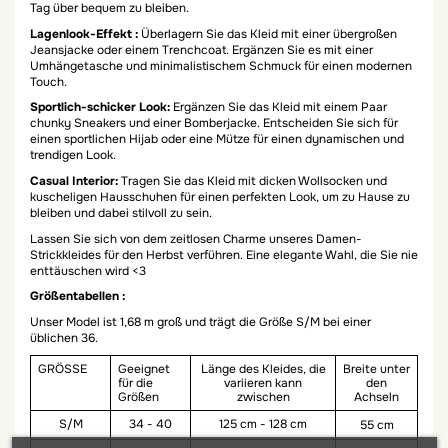
Tag über bequem zu bleiben.
Lagenlook-Effekt :
Überlagern Sie das Kleid mit einer übergroßen
Jeansjacke oder einem Trenchcoat. Ergänzen Sie es mit einer
Umhängetasche und minimalistischem Schmuck für einen modernen
Touch.
Sportlich-schicker Look:
Ergänzen Sie das Kleid mit einem Paar
chunky Sneakers und einer Bomberjacke. Entscheiden Sie sich für
einen sportlichen Hijab oder eine Mütze für einen dynamischen und
trendigen Look.
Casual Interior:
Tragen Sie das Kleid mit dicken Wollsocken und
kuscheligen Hausschuhen für einen perfekten Look, um zu Hause zu
bleiben und dabei stilvoll zu sein.
Lassen Sie sich von dem zeitlosen Charme unseres Damen-
Strickkleides für den Herbst verführen. Eine elegante Wahl, die Sie nie
enttäuschen wird <3
Größentabellen :
Unser Model ist 1,68 m groß und trägt die Größe S/M bei einer
üblichen 36.
GRÖSSE
Geeignet
Länge des Kleides, die
Breite unter
für die
variieren kann
den
Größen
zwischen
Achseln
S/M
34 - 40
125 cm - 128 cm
55 cm