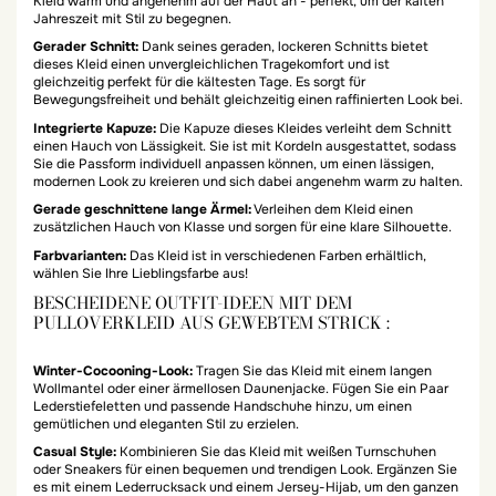
Kleid warm und angenehm auf der Haut an - perfekt, um der kalten
Jahreszeit mit Stil zu begegnen.
Gerader Schnitt:
Dank seines geraden, lockeren Schnitts bietet
dieses Kleid einen unvergleichlichen Tragekomfort und ist
gleichzeitig perfekt für die kältesten Tage. Es sorgt für
Bewegungsfreiheit und behält gleichzeitig einen raffinierten Look bei.
Integrierte Kapuze:
Die Kapuze dieses Kleides verleiht dem Schnitt
einen Hauch von Lässigkeit. Sie ist mit Kordeln ausgestattet, sodass
Sie die Passform individuell anpassen können, um einen lässigen,
modernen Look zu kreieren und sich dabei angenehm warm zu halten.
Gerade geschnittene lange Ärmel:
Verleihen dem Kleid einen
zusätzlichen Hauch von Klasse und sorgen für eine klare Silhouette.
Farbvarianten:
Das Kleid ist in verschiedenen Farben erhältlich,
wählen Sie Ihre Lieblingsfarbe aus!
BESCHEIDENE OUTFIT-IDEEN MIT DEM
PULLOVERKLEID AUS GEWEBTEM STRICK :
Winter-Cocooning-Look:
Tragen Sie das Kleid mit einem langen
Wollmantel oder einer ärmellosen Daunenjacke. Fügen Sie ein Paar
Lederstiefeletten und passende Handschuhe hinzu, um einen
gemütlichen und eleganten Stil zu erzielen.
Casual Style:
Kombinieren Sie das Kleid mit weißen Turnschuhen
oder Sneakers für einen bequemen und trendigen Look. Ergänzen Sie
es mit einem Lederrucksack und einem Jersey-Hijab, um den ganzen