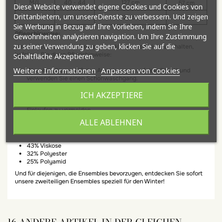
M/L
40 - 44
127 cm
57 cm
Diese Website verwendet eigene Cookies und Cookies von
Drittanbietern, um unsereDienste zu verbessern. Und zeigen
L/XL
44 - 48
127 cm
59 cm
Sie Werbung in Bezug auf Ihre Vorlieben, indem Sie Ihre
Pflegehinweise:
Gewohnheiten analysieren navigation. Um Ihre Zustimmung
zu seiner Verwendung zu geben, klicken Sie auf die
Um die Qualität Ihres Winterpulloverkleids aus Strick zu erhalten,
befolgen Sie diese Pflegehinweise:
Schaltfläche Akzeptieren.
Weitere Informationen
Anpassen von Cookies
Waschen Sie gemäß den Anweisungen auf dem Etikett und
verwenden Sie einen Schonwaschgang.
Vermeiden Sie die Verwendung von Bleichmitteln, um die Farbe
ICH AKZEPTIERE
der Maschenware zu erhalten.
Trocknen Sie an der Luft oder bei niedriger Temperatur, um ein
Einlaufen zu vermeiden.
ALLE ABLEHNEN
Zusammensetzung :
43% Viskose
32% Polyester
25% Polyamid
Und für diejenigen, die Ensembles bevorzugen, entdecken Sie sofort
unsere zweiteiligen Ensembles speziell für den Winter!