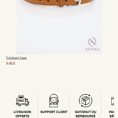
Ceinture Lana
6,26 €
LIVRAISON
SUPPORT CLIENT
SATISFAIT OU
PAIE
OFFERTE
REMBOURSÉ
SÉCU