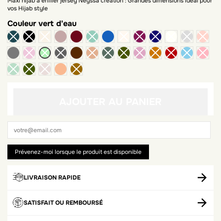
Maxi hijab à enfiler jersey Neyssa création : Grandes dimensions idéal pour
vos Hijab style
Couleur
vert d'eau
taupe
bordeaux
bleu jean
gris foncé
marron
ambre
AJOUTER AU PANIER
LIVRAISON RAPIDE
SATISFAIT OU REMBOURSÉ