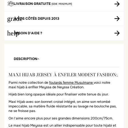
LIVRAISON GRATUITE
(69€ MINIMUM)
grade
À VOS CÔTÉS DEPUIS 2013
help
BESOIN D'AIDE ?
DESCRIPTION
MAXI HIJAB JERSEY À ENFILER MODEST FASHION:.
Parmi notre collection de
foulards femme Musulmane
voici notre
maxi hijab à enfiler Meyssa de Neyssa Création.
Hijeb bien long opaque idéale pour finaliser votre tenue du jour.
Maxi Hijab avec son bonnet croisé intégré, on aime son retombé
impeccable, sa matière fluide résistante au lavage ne bouloche pas,
ne se froisse pas.
On l'aime encore plus pour ses grandes dimensions 200cm/75cm.
Le maxi hijab Meyssa est un allier indispensable pour toute hijabi et