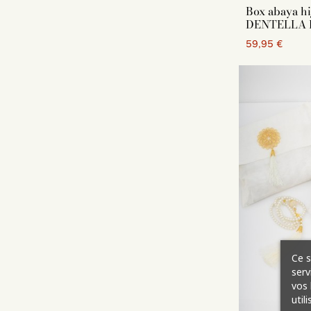
Box abaya hi
DENTELLA 
59,95 €
Ce s
serv
vos 
util