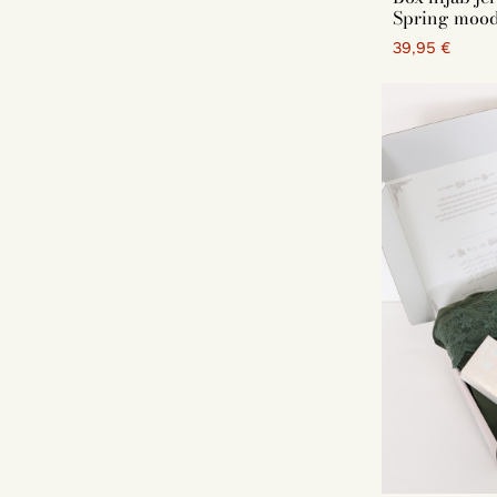
Découvrez a
Spring moo
Cadeau
39,95 €
Idées d