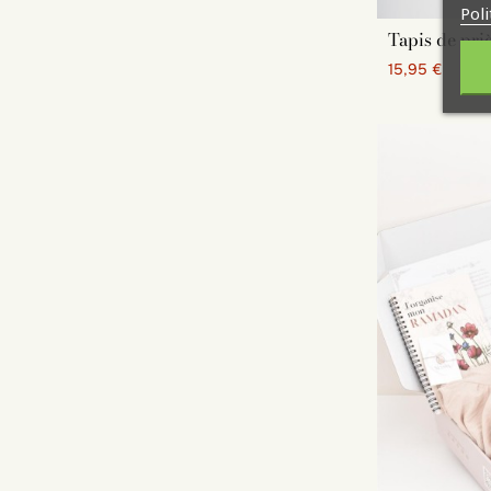
Poli
Tapis de priè
15,95 €