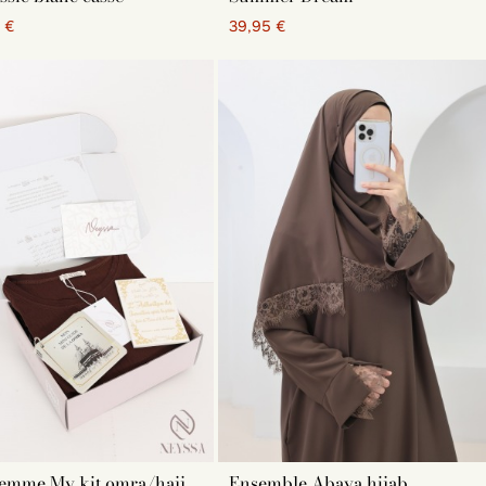
 €
39,95 €
nts coloris : rose, blanc, taupe, etc. C'est une excellente
nsemble pour prier, facile à transporter et à glisser dans un
ilement. Elle facilite donc les prières régulières au cours
 pour l'Aid !
mmençant la prière
. Elle est composée d'un Coran arabe
 de deux pinces à hijab. Cette boîte contient l'essentiel à
r Neyssa Shop ?
e prière, Coran, hijab, musc, abaya ou khimar : nous
En achetant votre box de l'Aid sur Neyssa Shop, vous
tadelle du musulman
et d'autres cadeaux avec un message
 de la livraison gratuite dès 69 euros.
femme My kit omra/hajj
Ensemble Abaya hijab