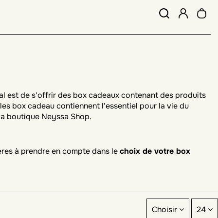
éal est de s'offrir des box cadeaux contenant des produits
: les box cadeau contiennent l'essentiel pour la vie du
 la boutique Neyssa Shop.
itères à prendre en compte dans le
choix de votre box
our femme. Généralement, vous trouverez dans un pack une
ns. Vous pouvez aussi y voir du musc et un tapis de prière.
Choisir
24