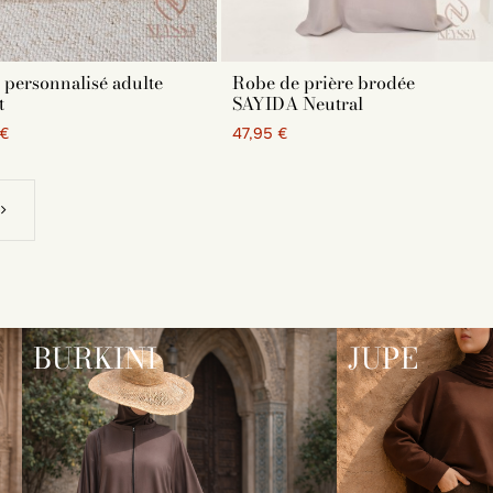
 personnalisé adulte
Robe de prière brodée
t
SAYIDA Neutral
 €
47,95 €
BURKINI
JUPE