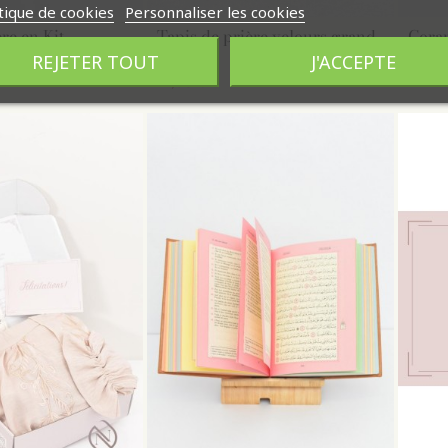
tique de cookies
Personnaliser les cookies
re en Kit
Tapis de prière velours grand
Cora
format
REJETER TOUT
J'ACCEPTE
24,95
14,95 €