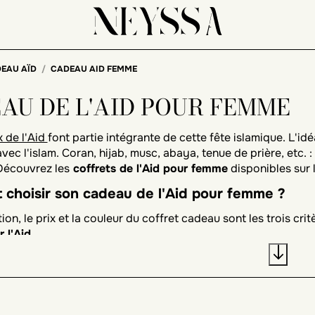
EAU AÏD
CADEAU AID FEMME
AU DE L'AID POUR FEMME
 de l'Aid
font partie intégrante de cette fête islamique. L'id
vec l'islam. Coran, hijab, musc, abaya, tenue de prière, etc. 
Découvrez les
coffrets de l'Aid pour femme
disponibles sur
choisir son cadeau de l'Aid pour femme ?
on, le prix et la couleur du coffret cadeau sont les trois cr
 l'Aid
.
ition du coffret cadeau de l'Aid pour femme
férentes compositions possibles
pour un coffret de l'Aid p
rier, un Coran en français et en arabe et un livre d'invocatio