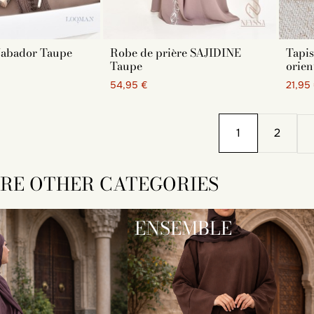
Jabador Taupe
Robe de prière SAJIDINE
Tapis
Taupe
orien
54,95 €
21,95
1
2
RE OTHER CATEGORIES
ENSEMBLE