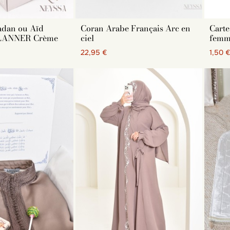
adan ou Aïd
Coran Arabe Français Arc en
Carte
LANNER Crème
ciel
femm
22,95 €
1,50 