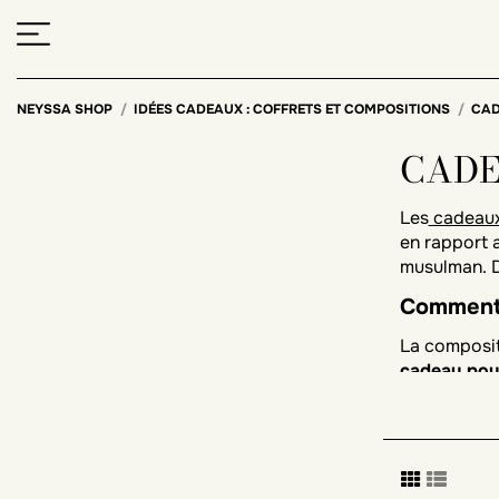
NEYSSA SHOP
IDÉES CADEAUX : COFFRETS ET COMPOSITIONS
CAD
CADE
Les
cadeaux
en rapport a
musulman. 
Comment 
La compositi
cadeau pour
La compos
Il existe
dif
tenue pour p