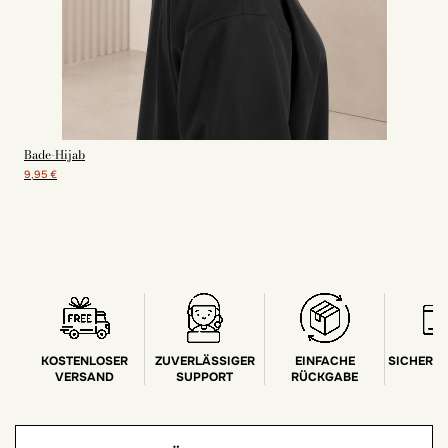
Bade-Hijab
9,95 €
KOSTENLOSER
ZUVERLÄSSIGER
EINFACHE
SICHERE
VERSAND
SUPPORT
RÜCKGABE