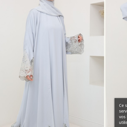
Ce s
serv
vos 
util