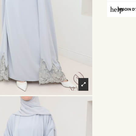
help
BESOIN D'