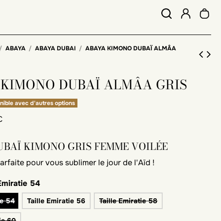
ABAYA
ABAYA DUBAI
ABAYA KIMONO DUBAÏ ALMÂA
 KIMONO DUBAÏ ALMÂA GRIS
nible avec d'autres options
C
UBAÏ KIMONO GRIS FEMME VOILÉE
rfaite pour vous sublimer le jour de l'Aïd !
 Emiratie 54
ie 54
Taille Emiratie 56
Taille Emiratie 58
ie 60