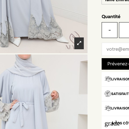
Quantité
-
LIVRAISO
SATISFAI
LIVRAISO
grade
À VOS CÔ