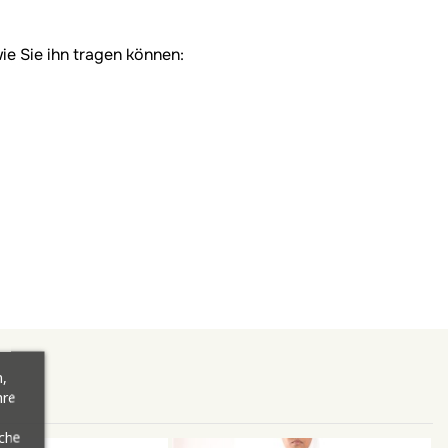
ie Sie ihn tragen können:
,
hre
äche