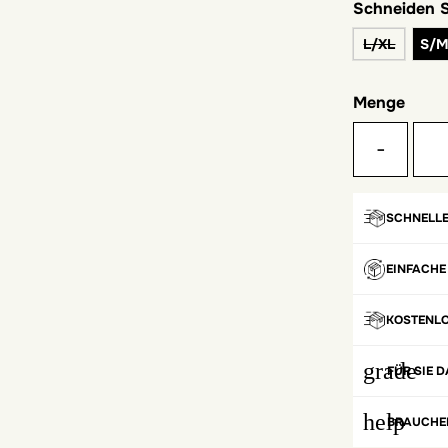
Schneiden
L/XL
S/
Menge
-
SCHNELLE
EINFACHE
KOSTENL
grade
FÜR SIE D
help
BRAUCHEN