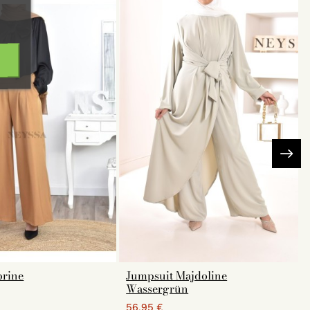
brine
Jumpsuit Majdoline
Wassergrün
56,95 €