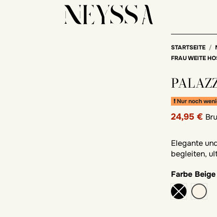
STARTSEITE
FRAU WEITE H
PALAZ
Nur noch weni
24,95 €
Bru
Elegante und 
begleiten, u
Farbe
Beige
Beig