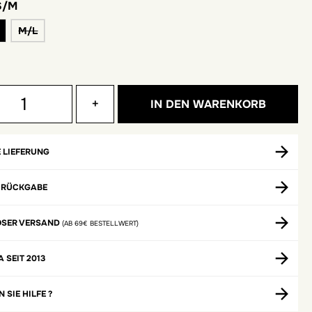
S/M
M
M/L
+
IN DEN WARENKORB
 LIEFERUNG
 RÜCKGABE
OSER VERSAND
(AB 69€ BESTELLWERT)
A SEIT 2013
 SIE HILFE ?