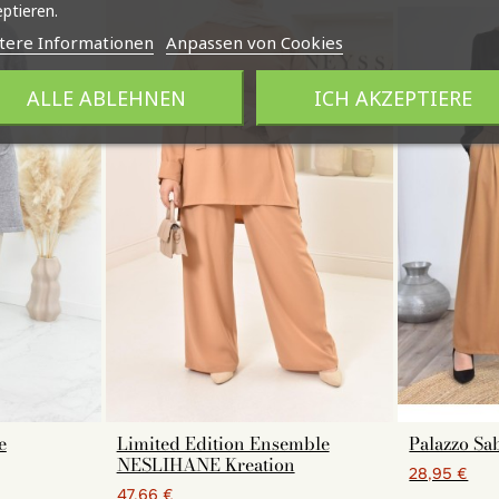
ptieren.
tere Informationen
Anpassen von Cookies
ALLE ABLEHNEN
ICH AKZEPTIERE
e
Limited Edition Ensemble
Palazzo Sa
NESLIHANE Kreation
28,95 €
47,66 €