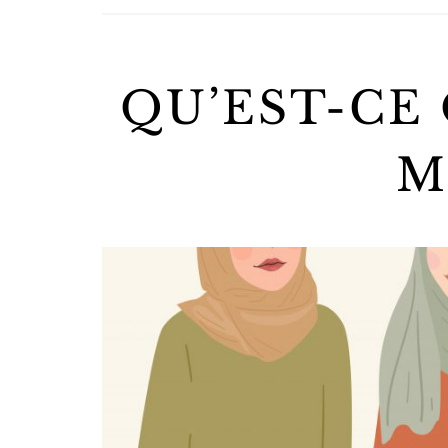
QU’EST-CE
M